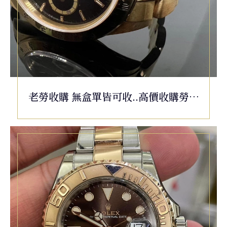
老勞收購 無盒單皆可收..高價收購勞力
士/收購名錶 16528