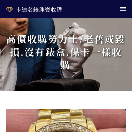
高價收購勞力士/老舊或毀
損.沒有錶盒.保卡一樣收
購