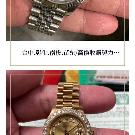
台中.彰化.南投.苗栗/高價收購勞力
士/ROLEX 勞力士 DATEJUST II
126334 蠔式日誌