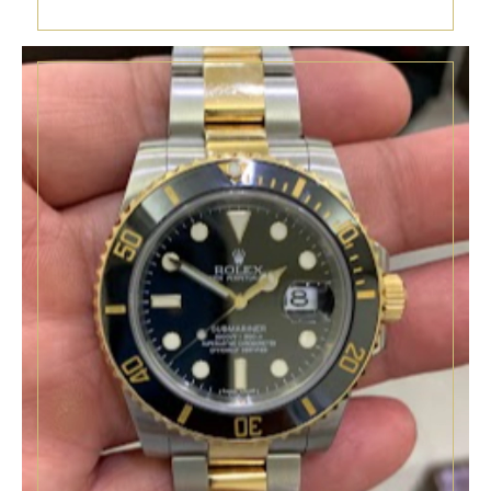
Perpetual Datejust 69178