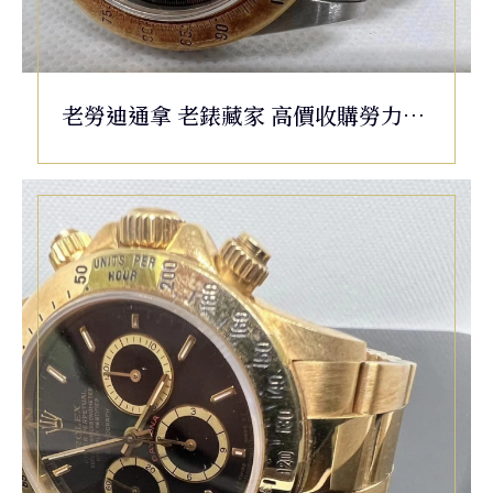
老勞迪通拿 老錶藏家 高價收購勞力士/
各式二手名錶.不管是老舊或毀損都可以