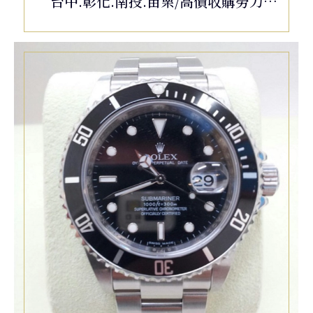
台中.彰化.南投.苗栗/高價收購勞力
士/ROLEX Datejust 68158 原廠鑽框
蠔式 18K黃金